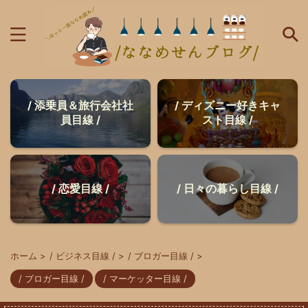
/ 添乗員＆旅行会社社
/ ディズニー好きキャ
員目線 /
スト目線 /
/ 恋愛目線 /
/ 日々の暮らし目線 /
ホーム
>
/ ビジネス目線 /
>
/ ブロガー目線 /
>
/ ブロガー目線 /
/ マーケッター目線 /