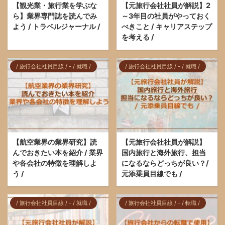
【観光業・旅行業を学ぶな
【元旅行会社社員が解説】2
ら】業界専門誌を読んでみ
～3年目の社員がやっておく
よう / トラベルジャーナル /
べきこと / キャリアステップ
を考える /
/ 旅行会社社員目線 / - / 就職 /
/ 旅行会社社員目線 / - / 就職 /
【航空業界の業界研究】読
【元旅行会社社員が解説】
んでおきたい本を紹介 / 業界
国内旅行と海外旅行、担当
や各会社の特徴を理解しよ
になるならどっちが良い？/
う /
元添乗員目線でも /
/ 旅行会社社員目線 / - / 就職 /
/ 旅行会社社員目線 / - / 転職 /