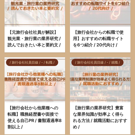
【元旅行会社社員が解説】
【旅行会社からの転職で使
観光業・旅行業の業界研究 /
用】おすすめの転職サイト
読んでおきたい本と要約文 /
を6つ紹介 / 20代向け /
/ 旅行会社社員目線 / - / 転職 /
/ 旅行会社社員目線 / - / 就職 /
【旅行会社から他業種への
【旅行業の業界研究】豊富
転職】職務経歴書や面接で
な業界知識が効率よく得ら
使える自己PR / 書類通過率8
れる方法 / 就職活動におすす
割以上 /
め /