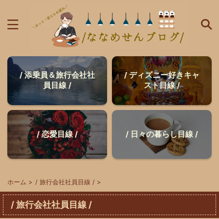
/ 添乗員＆旅行会社社
/ ディズニー好きキャ
員目線 /
スト目線 /
/ 恋愛目線 /
/ 日々の暮らし目線 /
ホーム
>
/ 旅行会社社員目線 /
>
/ 旅行会社社員目線 /