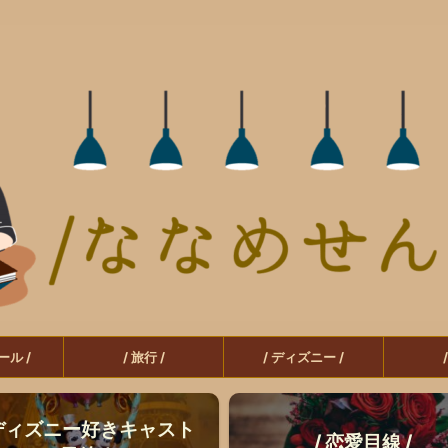
ール /
/ 旅行 /
/ ディズニー /
 ディズニー好きキャスト
/ 恋愛目線 /