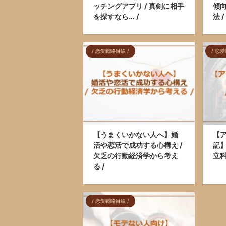
ッチングアプリ / 真剣に相手
傾向
を探すなら… /
法 /
/ 恋愛戦略目線 /
/ 恋
【うまくいかない人へ】婚
【
活や恋活で成功する心構え /
記】
欠乏の行動経済学から考え
立科
る /
/ 恋愛戦略目線 /