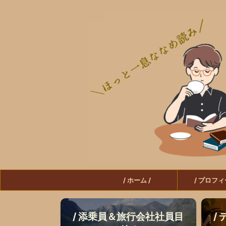
/ ホーム /
/ プロフィ
/ 添乗員＆旅行会社社員目
/