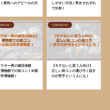
 / 異性へのアピールの方
しやすい方法 / 男女それぞれ
で分析 /
愛戦略目線 /
/ 恋愛戦略目線 /
アラサー男の婚活体験
【モテないと思う人向け】
博物館での街コン / ＠国
正しい街コンの選び方 / 話す
学博物館 /
のが苦手という人にも /