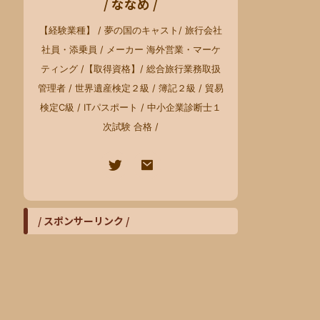
/ ななめ /
【経験業種】 / 夢の国のキャスト/ 旅行会社
社員・添乗員 / メーカー 海外営業・マーケ
ティング /【取得資格】/ 総合旅行業務取扱
管理者 / 世界遺産検定２級 / 簿記２級 / 貿易
検定C級 / ITパスポート / 中小企業診断士１
次試験 合格 /
/ スポンサーリンク /