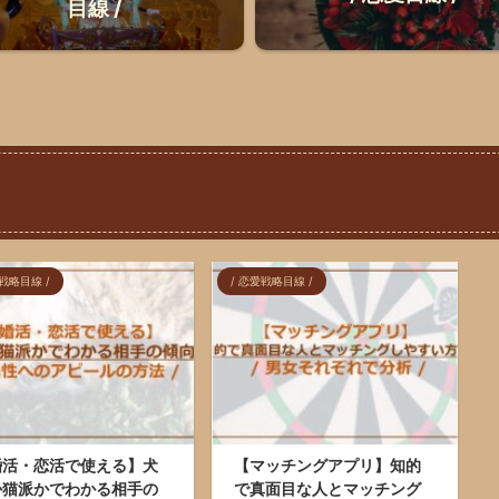
目線 /
愛戦略目線 /
/ 恋愛戦略目線 /
婚活・恋活で使える】犬
【マッチングアプリ】知的
か猫派かでわかる相手の
で真面目な人とマッチング