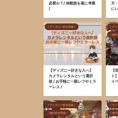
必要か？/ 体験談を基に考察
方・
/
にレ
/ ディズニー好き目線 /
/ デ
/ 旅
【ディズニー好きな人へ】
【
カメラレンタルという選択
ト
肢 / お手軽に一眼レフやミラ
イベン
ーレス /
/ ディズニー好き目線 /
/ デ
/ 旅行好き目線 /
/ 旅