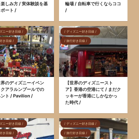
楽しみ方 / 実体験談を基
輪場 / 自転車で行くならココ
ポート /
/
ィズニー好き目線 /
/ ディズニー好き目線 /
行好き目線 /
/ 旅行好き目線 /
世界のディズニーイベン
【世界のディズニースト
】クアラルンプールでの
ア】香港の空港にて / まだク
ト / Pavilion /
ッキーが香港にしかなかっ
た時代 /
ィズニー好き目線 /
/ ディズニー好き目線 /
行好き目線 /
/ 旅行好き目線 /