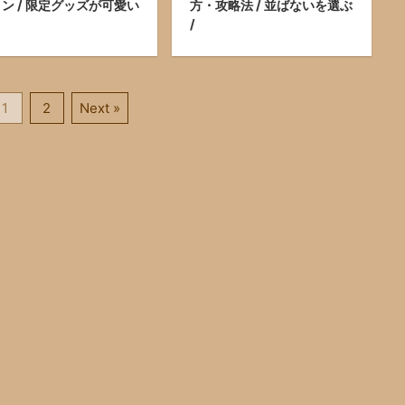
ン / 限定グッズが可愛い
方・攻略法 / 並ばないを選ぶ
/
1
2
Next »