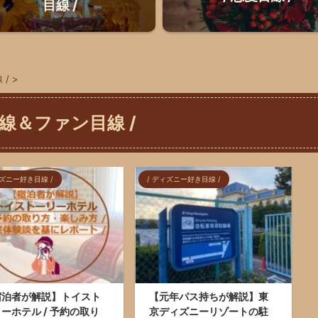
目線 /
 /
>
線＆ファン目線 /
ィズニー好き目線 /
/ ディズニー好き目線 /
宿泊者が解説】トイスト
【元年パス持ちが解説】東
ーホテル / 予約の取り
京ディズニーリゾートの駐