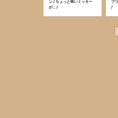
ン / ちょっと怖いミッキー
ブリ
が… /
/