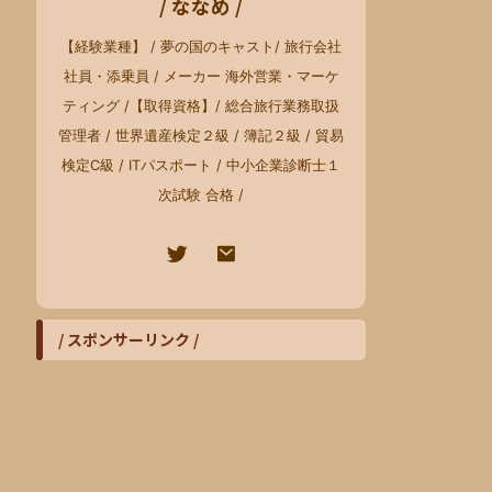
/ ななめ /
【経験業種】 / 夢の国のキャスト/ 旅行会社
社員・添乗員 / メーカー 海外営業・マーケ
ティング /【取得資格】/ 総合旅行業務取扱
管理者 / 世界遺産検定２級 / 簿記２級 / 貿易
検定C級 / ITパスポート / 中小企業診断士１
次試験 合格 /
/ スポンサーリンク /