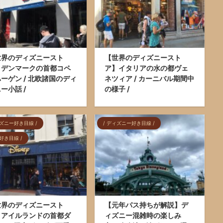
世界のディズニースト
【世界のディズニースト
】デンマークの首都コペ
ア】イタリアの水の都ヴェ
ーゲン / 北欧諸国のディ
ネツィア / カーニバル期間中
ー小話 /
の様子 /
ィズニー好き目線 /
/ ディズニー好き目線 /
行好き目線 /
世界のディズニースト
【元年パス持ちが解説】デ
】アイルランドの首都ダ
ィズニー混雑時の楽しみ