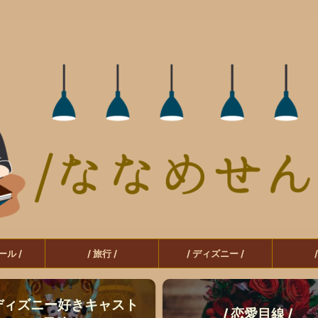
ール /
/ 旅行 /
/ ディズニー /
 ディズニー好きキャスト
/ 恋愛目線 /