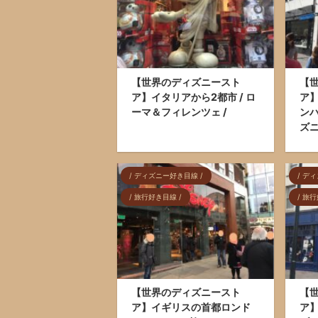
【世界のディズニースト
【
ア】イタリアから2都市 / ロ
ア
ーマ＆フィレンツェ /
ンハ
ズニ
/ ディズニー好き目線 /
/ デ
/ 旅行好き目線 /
/ 旅
【世界のディズニースト
【
ア】イギリスの首都ロンド
ア