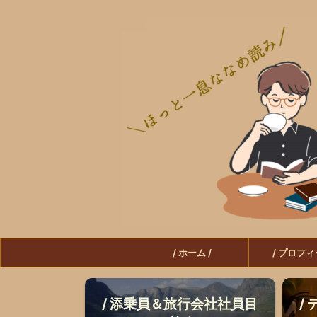
/ ホーム /
/ プロフィ
/ 添乗員＆旅行会社社員目
/