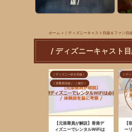
線 /
ホーム
>
/ ディズニーキャスト目線＆ファン目線
/ ディズニーキャスト目
/ ディズニー好き目線 /
/ デ
/ 添乗員目線 / - / 旅行 /
【元添乗員が解説】香港デ
【
ィズニーでレンタルWiFiは
ーリ