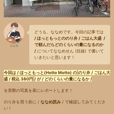
どうも、ななめです。今回の記事では
/ ほっともっとののり弁 / ごはん大盛 /
で頼んだらどのくらいの量になるのか
ななめ
/
についてななめせん (目線) で書いて
いきたいと思います！
今回は
/
ほっともっと
(Hotto Motto)
の
のり弁
/
ごはん大
盛
/
税込
380
円
/
が
/
どのく
らいの量になるか
/
を実際の写真を基にレポートします！
のり弁を買う前に /
ななめ読み
/ で確認してみてくださ
い！