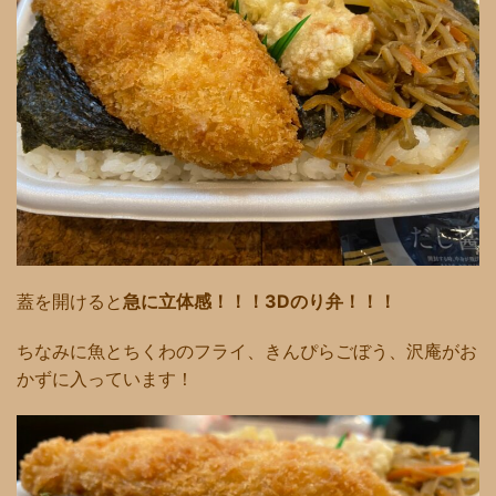
蓋を開けると
急に立体感！！！3Dのり弁！！！
ちなみに魚とちくわのフライ、きんぴらごぼう、沢庵がお
かずに入っています！