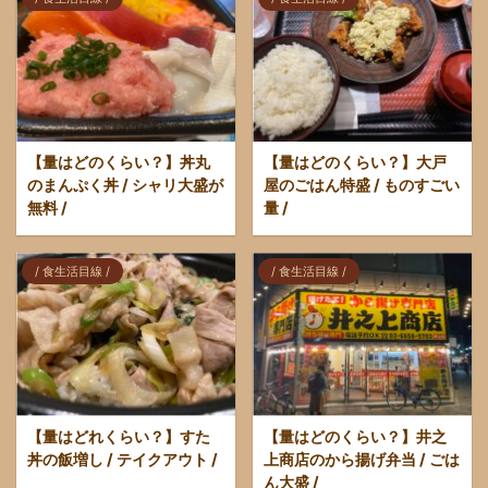
【量はどのくらい？】丼丸
【量はどのくらい？】大戸
のまんぷく丼 / シャリ大盛が
屋のごはん特盛 / ものすごい
無料 /
量 /
/ 食生活目線 /
/ 食生活目線 /
【量はどれくらい？】すた
【量はどのくらい？】井之
丼の飯増し / テイクアウト /
上商店のから揚げ弁当 / ごは
ん大盛 /