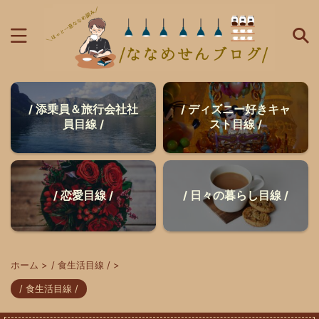
/ 添乗員＆旅行会社社
/ ディズニー好きキャ
員目線 /
スト目線 /
/ 恋愛目線 /
/ 日々の暮らし目線 /
ホーム
>
/ 食生活目線 /
>
/ 食生活目線 /