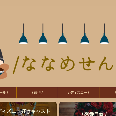
ール /
/ 旅行 /
/ ディズニー /
 ディズニー好きキャスト
/ 恋愛目線 /