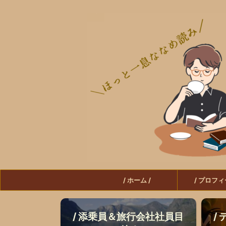
/ ホーム /
/ プロフィ
/ 添乗員＆旅行会社社員目
/