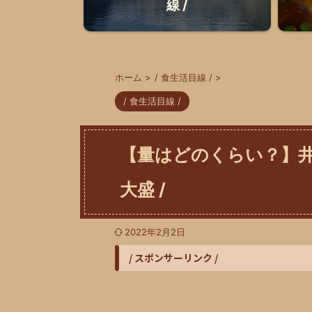
線 /
ホーム
>
/ 食生活目線 /
>
/ 食生活目線 /
【量はどのくらい？】井
大盛 /
2022年2月2日
/ スポンサーリンク /