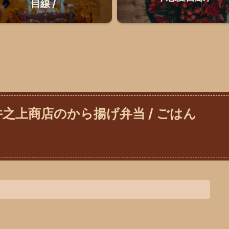
目線 /
之上商店のから揚げ弁当 / ごはん