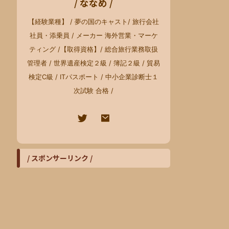
/ ななめ /
【経験業種】 / 夢の国のキャスト/ 旅行会社
社員・添乗員 / メーカー 海外営業・マーケ
ティング /【取得資格】/ 総合旅行業務取扱
管理者 / 世界遺産検定２級 / 簿記２級 / 貿易
検定C級 / ITパスポート / 中小企業診断士１
次試験 合格 /
/ スポンサーリンク /