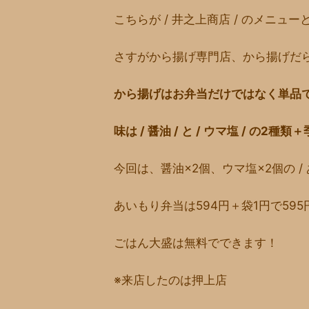
こちらが / 井之上商店 / のメニュ
さすがから揚げ専門店、から揚げだ
から揚げはお弁当だけではなく単品
味は / 醤油 / と / ウマ塩 / の2
今回は、醤油×2個、ウマ塩×2個の /
あいもり弁当は594円＋袋1円で595
ごはん大盛は無料でできます！
※来店したのは押上店