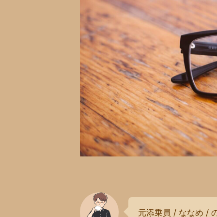
元添乗員 / ななめ / 