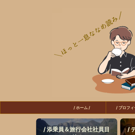
/ ホーム /
/ プロフィ
/ 添乗員＆旅行会社社員目
/