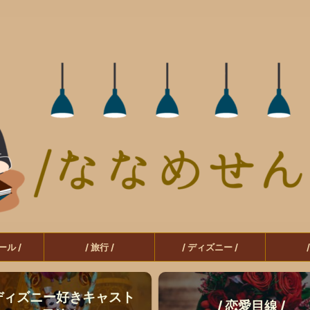
ール /
/ 旅行 /
/ ディズニー /
 ディズニー好きキャスト
/ 恋愛目線 /