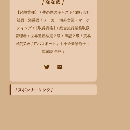
/ ななめ /
【経験業種】 / 夢の国のキャスト/ 旅行会社
社員・添乗員 / メーカー 海外営業・マーケ
ティング /【取得資格】/ 総合旅行業務取扱
管理者 / 世界遺産検定２級 / 簿記２級 / 貿易
検定C級 / ITパスポート / 中小企業診断士１
次試験 合格 /
/ スポンサーリンク /