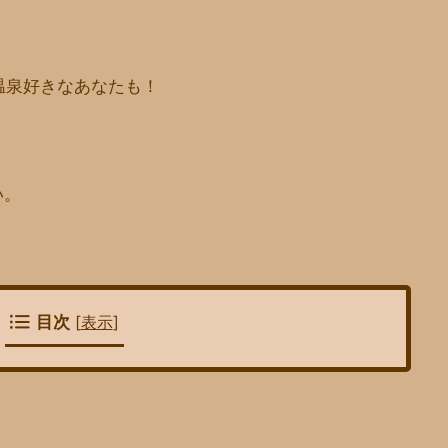
温泉好きなあなたも！
い。
目次
[
表示
]